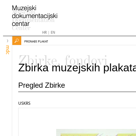
HR
|
EN
PRONAĐI PLAKAT
mdc
Zbirke, fondovi
Zbirka muzejskih plakat
Pregled Zbirke
USKRS