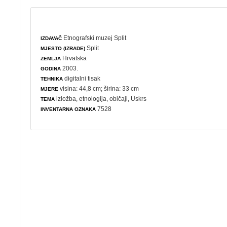
Etnografski muzej Split
IZDAVAČ
Split
MJESTO (IZRADE)
Hrvatska
ZEMLJA
2003.
GODINA
digitalni tisak
TEHNIKA
visina: 44,8 cm; širina: 33 cm
MJERE
izložba
,
etnologija
,
običaji
,
Uskrs
TEMA
7528
INVENTARNA OZNAKA