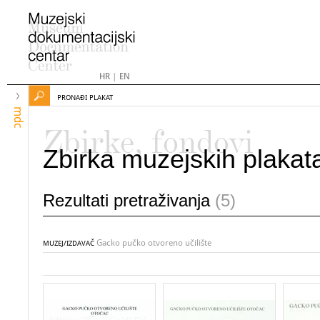
HR
|
EN
PRONAĐI PLAKAT
mdc
Zbirke, fondovi
Zbirka muzejskih plakat
Rezultati pretraživanja
(5)
Gacko pučko otvoreno učilište
MUZEJ/IZDAVAČ