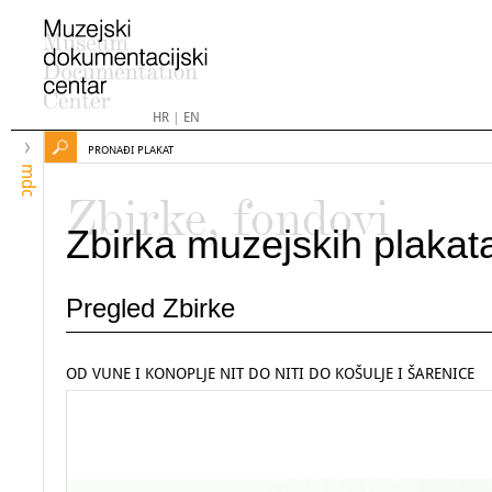
HR
|
EN
PRONAĐI PLAKAT
mdc
Zbirke, fondovi
Zbirka muzejskih plakat
Pregled Zbirke
OD VUNE I KONOPLJE NIT DO NITI DO KOŠULJE I ŠARENICE