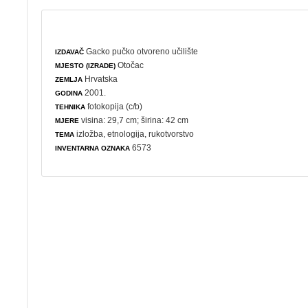
Gacko pučko otvoreno učilište
IZDAVAČ
Otočac
MJESTO (IZRADE)
Hrvatska
ZEMLJA
2001.
GODINA
fotokopija (c/b)
TEHNIKA
visina: 29,7 cm; širina: 42 cm
MJERE
izložba
,
etnologija
,
rukotvorstvo
TEMA
6573
INVENTARNA OZNAKA