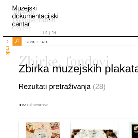
HR
|
EN
PRONAĐI PLAKAT
mdc
Zbirke, fondovi
Zbirka muzejskih plakat
Rezultati pretraživanja
(28)
rukotvorstvo
TEMA