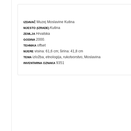
Muzej Moslavine Kutina
IZDAVAČ
Kutina
MJESTO (IZRADE)
Hrvatska
ZEMLJA
2000.
GODINA
offset
TEHNIKA
visina: 61,6 cm; širina: 41,8 cm
MJERE
izložba
,
etnologija
,
rukotvorstvo
, Moslavina
TEMA
9351
INVENTARNA OZNAKA