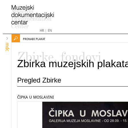
HR
|
EN
PRONAĐI PLAKAT
mdc
Zbirke, fondovi
Zbirka muzejskih plakat
Pregled Zbirke
ČIPKA U MOSLAVINI