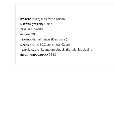
Muzej Moslavine Kutina
IZDAVAČ
Kutina
MJESTO (IZRADE)
Hrvatska
ZEMLJA
2010.
GODINA
digitalni ispis (DesignJet)
TEHNIKA
visina: 80,2 cm; širina: 61 cm
MJERE
izložba
,
likovna umjetnost
,
trijenale
, Moslavina
TEMA
9343
INVENTARNA OZNAKA