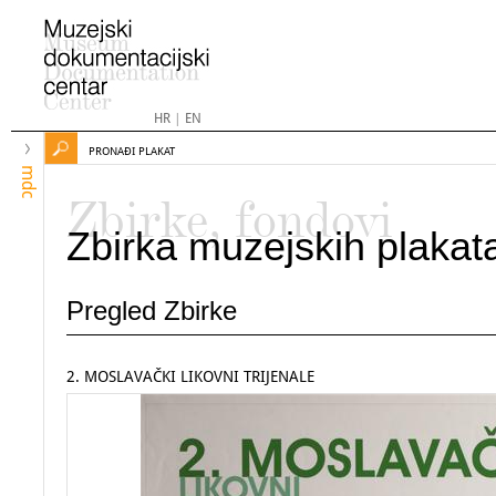
HR
|
EN
PRONAĐI PLAKAT
mdc
Zbirke, fondovi
Zbirka muzejskih plakat
Pregled Zbirke
2. MOSLAVAČKI LIKOVNI TRIJENALE