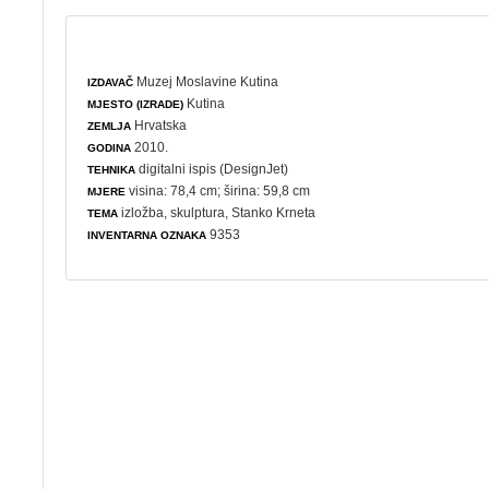
Muzej Moslavine Kutina
IZDAVAČ
Kutina
MJESTO (IZRADE)
Hrvatska
ZEMLJA
2010.
GODINA
digitalni ispis (DesignJet)
TEHNIKA
visina: 78,4 cm; širina: 59,8 cm
MJERE
izložba
,
skulptura
, Stanko Krneta
TEMA
9353
INVENTARNA OZNAKA