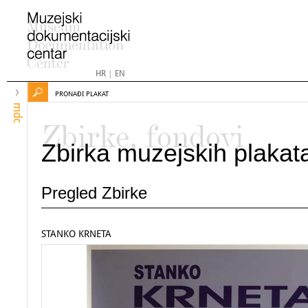
HR
|
EN
PRONAĐI PLAKAT
mdc
Zbirke, fondovi
Zbirka muzejskih plakat
Pregled Zbirke
STANKO KRNETA