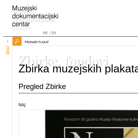
HR
|
EN
PRONAĐI PLAKAT
mdc
Zbirke, fondovi
Zbirka muzejskih plakat
Pregled Zbirke
NAJ