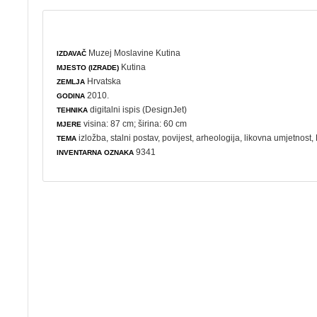
Muzej Moslavine Kutina
IZDAVAČ
Kutina
MJESTO (IZRADE)
Hrvatska
ZEMLJA
2010.
GODINA
digitalni ispis (DesignJet)
TEHNIKA
visina: 87 cm; širina: 60 cm
MJERE
izložba
,
stalni postav
,
povijest
,
arheologija
,
likovna umjetnost
,
TEMA
9341
INVENTARNA OZNAKA