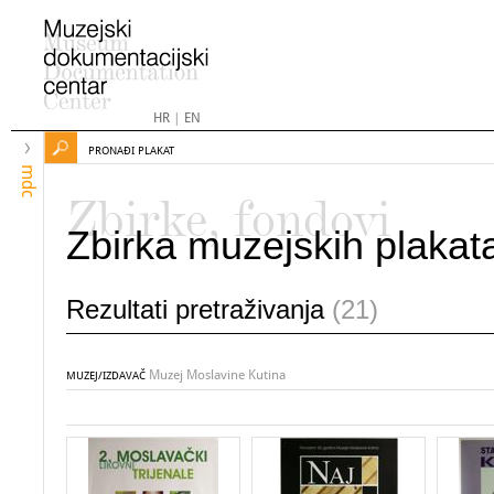
HR
|
EN
PRONAĐI PLAKAT
mdc
Zbirke, fondovi
Zbirka muzejskih plakat
Rezultati pretraživanja
(21)
Muzej Moslavine Kutina
MUZEJ/IZDAVAČ