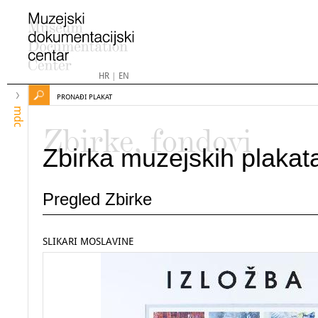
HR
|
EN
PRONAĐI PLAKAT
mdc
Zbirke, fondovi
Zbirka muzejskih plakat
Pregled Zbirke
SLIKARI MOSLAVINE