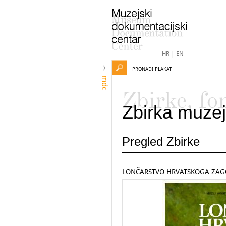
HR
|
EN
PRONAĐI PLAKAT
mdc
Zbirke, fo
Zbirka muzej
Pregled Zbirke
LONČARSTVO HRVATSKOGA ZAG