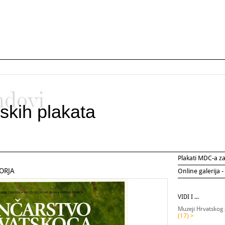
ndovi
skih plakata
Plakati MDC-a 
ORJA
Online galerija -
VIDI I ...
Muzeji Hrvatskog 
(17) >