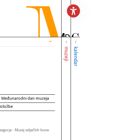
muzeji
kalendar
za Međunarodni dan muzeja
 izložbe
zagorja - Muzej seljačkih buna