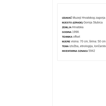
Muzeji Hrvatskog zagorja 
IZDAVAČ
Gornja Stubica
MJESTO (IZRADE)
Hrvatska
ZEMLJA
1998.
GODINA
offset
TEHNIKA
visina: 70 cm; širina: 50 cm
MJERE
izložba
,
etnologija
,
lončarst
TEMA
5942
INVENTARNA OZNAKA