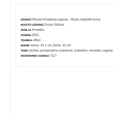
Muzeji Hrvatskog zagorja - Muzej seljačkih buna
IZDAVAČ
Donja Stubica
MJESTO (IZRADE)
Hrvatska
ZEMLJA
2001.
GODINA
offset
TEHNIKA
visina: 45,1 cm; širina: 32 cm
MJERE
izložba
,
primijenjena umjetnost
,
zlatarstvo
, Hrvatsko zagorje
TEMA
7117
INVENTARNA OZNAKA