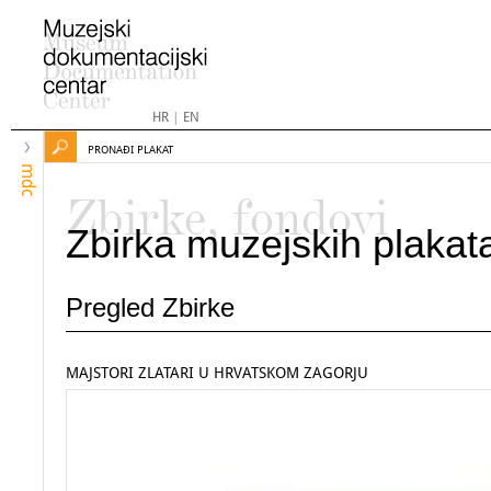
HR
|
EN
PRONAĐI PLAKAT
mdc
Zbirke, fondovi
Zbirka muzejskih plakat
Pregled Zbirke
MAJSTORI ZLATARI U HRVATSKOM ZAGORJU