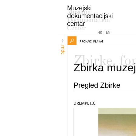
HR
|
EN
PRONAĐI PLAKAT
mdc
Zbirke, fo
Zbirka muzej
Pregled Zbirke
DREMPETIĆ