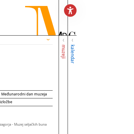
muzeji
kalendar
za Međunarodni dan muzeja
 izložbe
zagorja - Muzej seljačkih buna