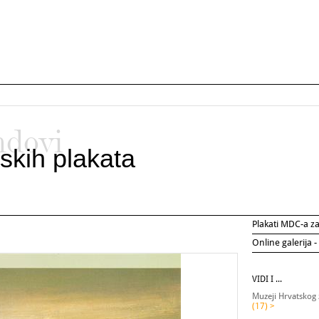
ndovi
skih plakata
Plakati MDC-a 
Online galerija -
VIDI I ...
Muzeji Hrvatskog 
(17) >