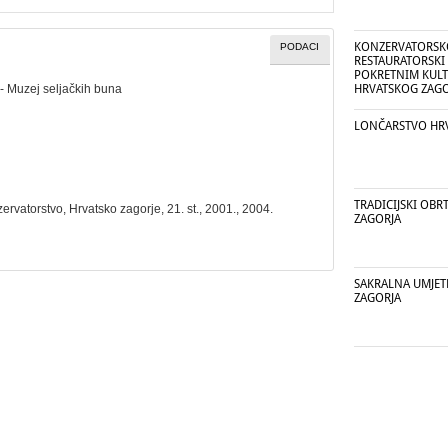
KONZERVATORSK
PODACI
RESTAURATORSKI
POKRETNIM KUL
- Muzej seljačkih buna
HRVATSKOG ZAGOR
LONČARSTVO HR
TRADICIJSKI OBR
zervatorstvo
, Hrvatsko zagorje, 21. st., 2001., 2004.
ZAGORJA
SAKRALNA UMJE
ZAGORJA