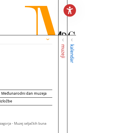
muzeji
kalendar
za Međunarodni dan muzeja
 izložbe
zagorja - Muzej seljačkih buna