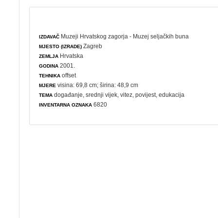
Muzeji Hrvatskog zagorja - Muzej seljačkih buna
IZDAVAČ
Zagreb
MJESTO (IZRADE)
Hrvatska
ZEMLJA
2001.
GODINA
offset
TEHNIKA
visina: 69,8 cm; širina: 48,9 cm
MJERE
događanje
, srednji vijek,
vitez
,
povijest
,
edukacija
TEMA
6820
INVENTARNA OZNAKA