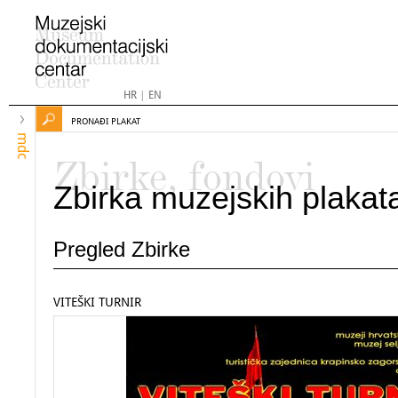
HR
|
EN
PRONAĐI PLAKAT
mdc
Zbirke, fondovi
Zbirka muzejskih plakat
Pregled Zbirke
VITEŠKI TURNIR