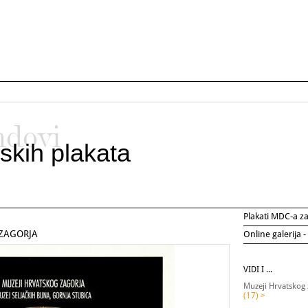
ndovi
skih plakata
Plakati MDC-a 
 ZAGORJA
Online galerija -
VIDI I ...
Muzeji Hrvatskog 
(17) >