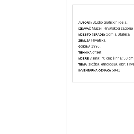
Studio grafičkih ideja,
AUTOR(I)
Muzeji Hrvatskog zagorja 
IZDAVAČ
Gornja Stubica
MJESTO (IZRADE)
Hrvatska
ZEMLJA
1996.
GODINA
offset
TEHNIKA
visina: 70 cm; širina: 50 cm
MJERE
izložba
,
etnologija
,
obrt
, Hrv
TEMA
5941
INVENTARNA OZNAKA