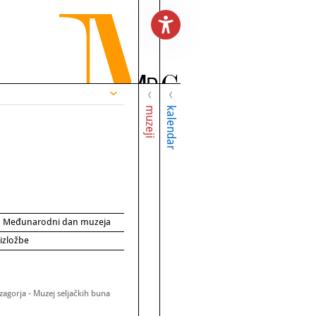
muzeji
kalendar
za Međunarodni dan muzeja
 izložbe
zagorja - Muzej seljačkih buna