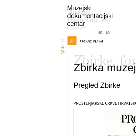
HR
|
EN
PRONAĐI PLAKAT
mdc
Zbirke, fo
Zbirka muzej
Pregled Zbirke
PROŠTENJARSKE CRKVE HRVATS