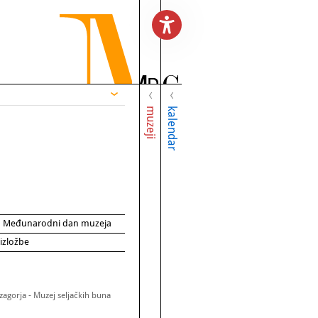
muzeji
kalendar
za Međunarodni dan muzeja
 izložbe
zagorja - Muzej seljačkih buna