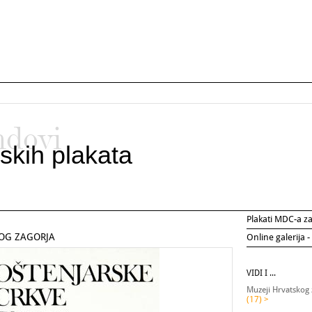
ndovi
skih plakata
Plakati MDC-a 
KOG ZAGORJA
Online galerija -
VIDI I ...
Muzeji Hrvatskog 
(17) >