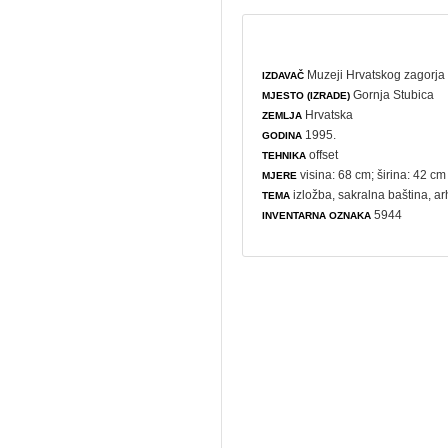
Muzeji Hrvatskog zagorja 
IZDAVAČ
Gornja Stubica
MJESTO (IZRADE)
Hrvatska
ZEMLJA
1995.
GODINA
offset
TEHNIKA
visina: 68 cm; širina: 42 cm
MJERE
izložba
,
sakralna baština
,
ar
TEMA
5944
INVENTARNA OZNAKA