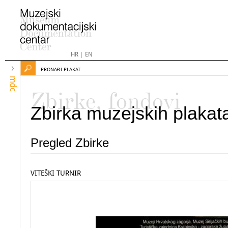
HR
|
EN
PRONAĐI PLAKAT
mdc
Zbirke, fondovi
Zbirka muzejskih plakat
Pregled Zbirke
VITEŠKI TURNIR