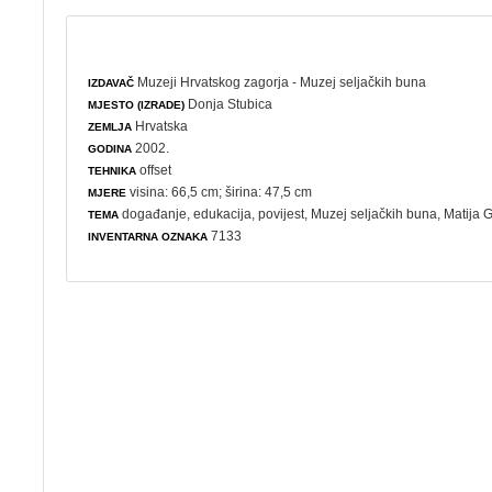
Muzeji Hrvatskog zagorja - Muzej seljačkih buna
IZDAVAČ
Donja Stubica
MJESTO (IZRADE)
Hrvatska
ZEMLJA
2002.
GODINA
offset
TEHNIKA
visina: 66,5 cm; širina: 47,5 cm
MJERE
događanje
,
edukacija
,
povijest
, Muzej seljačkih buna, Matija
TEMA
7133
INVENTARNA OZNAKA