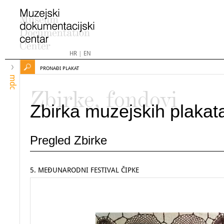
HR
|
EN
PRONAĐI PLAKAT
mdc
Zbirke, fondovi
Zbirka muzejskih plakat
Pregled Zbirke
5. MEĐUNARODNI FESTIVAL ČIPKE