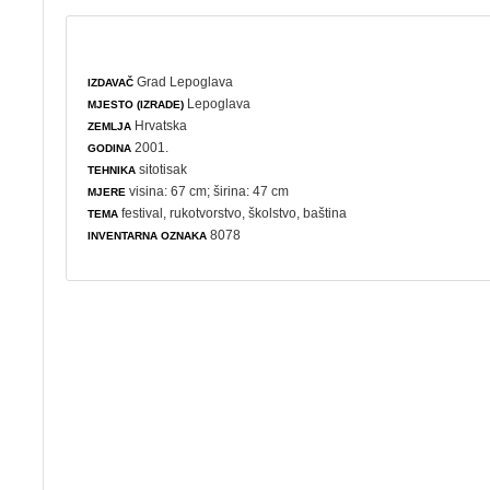
Grad Lepoglava
IZDAVAČ
Lepoglava
MJESTO (IZRADE)
Hrvatska
ZEMLJA
2001.
GODINA
sitotisak
TEHNIKA
visina: 67 cm; širina: 47 cm
MJERE
festival
,
rukotvorstvo
,
školstvo
,
baština
TEMA
8078
INVENTARNA OZNAKA