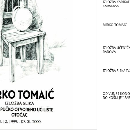
IZLOŽBA KARIKA
KARAKAŠA
MIRKO TOMAIĆ
IZLOŽBA UČENIČ
RADOVA
IZLOŽBA SLIKA I
OD VUNE I KONOP
DO KOŠULJE I ŠA