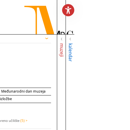
muzeji
kalendar
za Međunarodni dan muzeja
 izložbe
reno učilište
(5) >