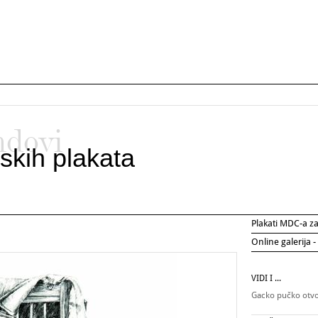
ndovi
skih plakata
Plakati MDC-a 
Online galerija -
VIDI I ...
Gacko pučko otvo