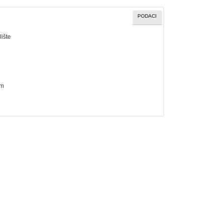
PODACI
ište
cm