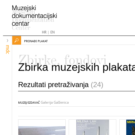
HR
|
EN
PRONAĐI PLAKAT
mdc
Zbirke, fondovi
Zbirka muzejskih plakat
Rezultati pretraživanja
(24)
Galerija Galženica
MUZEJ/IZDAVAČ