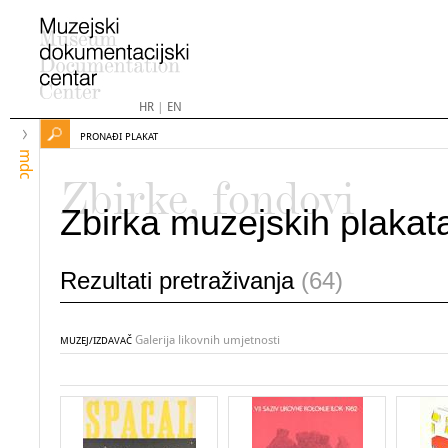
HR
|
EN
PRONAĐI PLAKAT
mdc
Zbirke, fondovi
Zbirka muzejskih plakat
Rezultati pretraživanja
(64)
Galerija likovnih umjetnosti
MUZEJ/IZDAVAČ