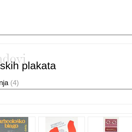
ndovi
skih plakata
anja
(4)