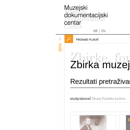
HR
|
EN
PRONAĐI PLAKAT
mdc
Zbirke, fo
Zbirka muzej
Rezultati pretraživ
Muzej Požeške kotline
MUZEJ/IZDAVAČ