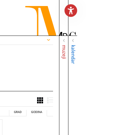
muzeji
kalendar
GRAD
GODINA