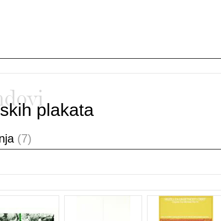
ndovi
skih plakata
anja
(7)