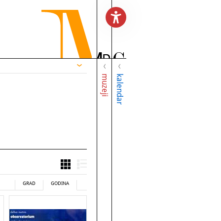
muzeji
kalendar
GRAD
GODINA