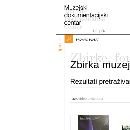
HR
|
EN
PRONAĐI PLAKAT
mdc
Zbirke, fo
Zbirka muzej
Rezultati pretraživ
video umjetnost
TEMA