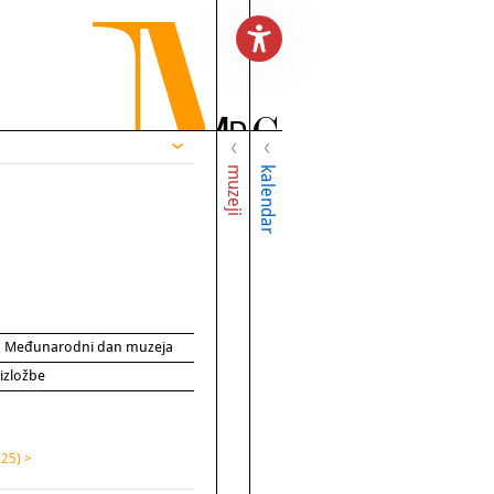
muzeji
kalendar
za Međunarodni dan muzeja
 izložbe
(25) >