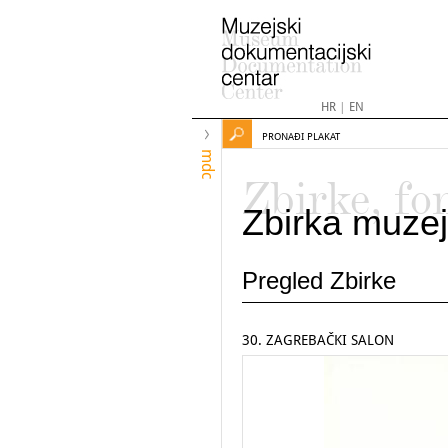
HR
|
EN
PRONAĐI PLAKAT
mdc
Zbirke, fo
Zbirka muzej
Pregled Zbirke
30. ZAGREBAČKI SALON