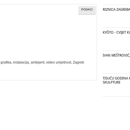
RIZNICA ZAGREB
PODACI
KYÔTO - CVIJET 
IVAN MEŠTROVIĆ, 
,
grafika
,
instalacija
,
ambijent
,
video umjetnost
, Zagreb
TISUĆU GODINA 
SKULPTURE