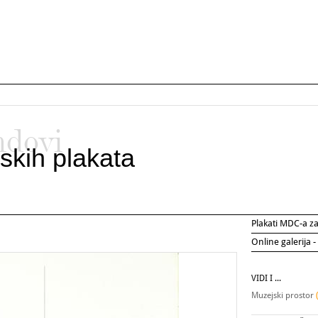
ndovi
skih plakata
Plakati MDC-a 
Online galerija -
VIDI I ...
Muzejski prostor