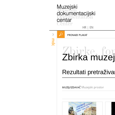
HR
|
EN
PRONAĐI PLAKAT
mdc
Zbirke, fo
Zbirka muzej
Rezultati pretraživ
Muzejski prostor
MUZEJ/IZDAVAČ