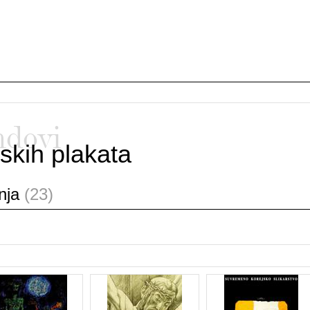
ndovi
skih plakata
anja
(23)