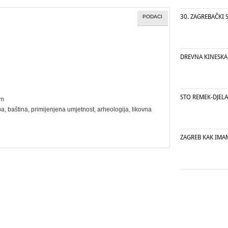
30. ZAGREBAČKI
PODACI
DREVNA KINESKA
STO REMEK-DJELA
cm
ba
,
baština
,
primijenjena umjetnost
,
arheologija
,
likovna
ZAGREB KAK IMA