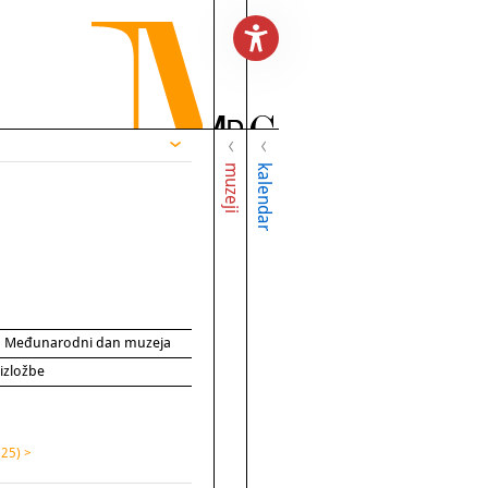
muzeji
kalendar
za Međunarodni dan muzeja
 izložbe
(25) >