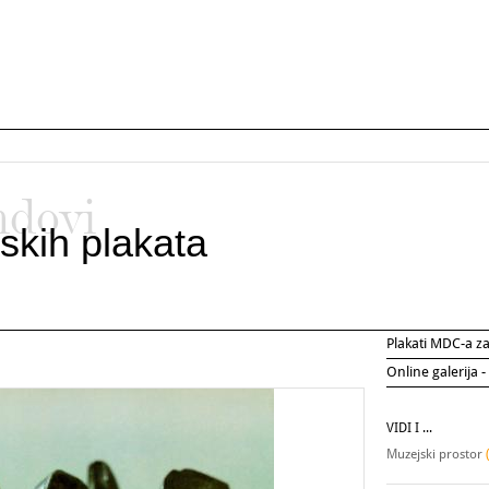
ndovi
skih plakata
Plakati MDC-a 
Online galerija -
VIDI I ...
Muzejski prostor