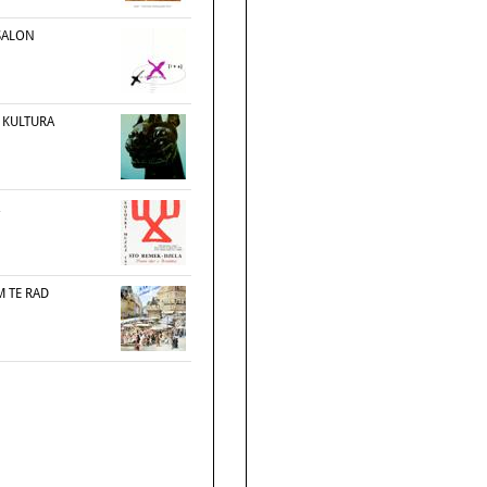
 SALON
 KULTURA
M TE RAD