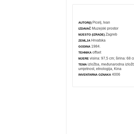
Picelj, Ivan
AUTOR(I)
Muzejski prostor
IZDAVAČ
Zagreb
MJESTO (IZRADE)
Hrvatska
ZEMLJA
1984.
GODINA
offset
TEHNIKA
visina: 97,5 cm; širina: 68 
MJERE
izložba
,
međunarodna izlož
TEMA
umjetnost
,
etnologija
, Kina
4006
INVENTARNA OZNAKA