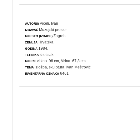
Picelj, Ivan
AUTOR(I)
Muzejski prostor
IZDAVAČ
Zagreb
MJESTO (IZRADE)
Hrvatska
ZEMLJA
1984.
GODINA
sitotisak
TEHNIKA
visina: 98 cm; širina: 67,8 cm
MJERE
izložba
,
skulptura
, Ivan Meštrović
TEMA
6461
INVENTARNA OZNAKA