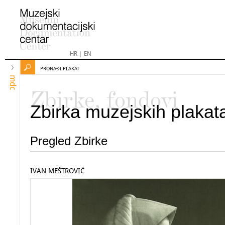
HR
|
EN
PRONAĐI PLAKAT
mdc
Zbirke, fondovi
Zbirka muzejskih plakat
Pregled Zbirke
IVAN MEŠTROVIĆ