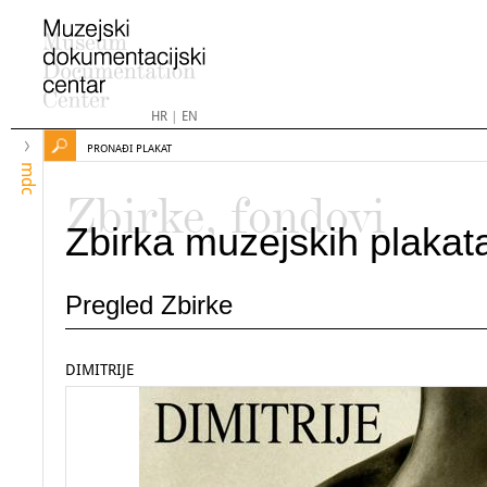
HR
|
EN
PRONAĐI PLAKAT
mdc
Zbirke, fondovi
Zbirka muzejskih plakat
Pregled Zbirke
DIMITRIJE