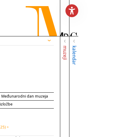
muzeji
kalendar
za Međunarodni dan muzeja
 izložbe
(25) >