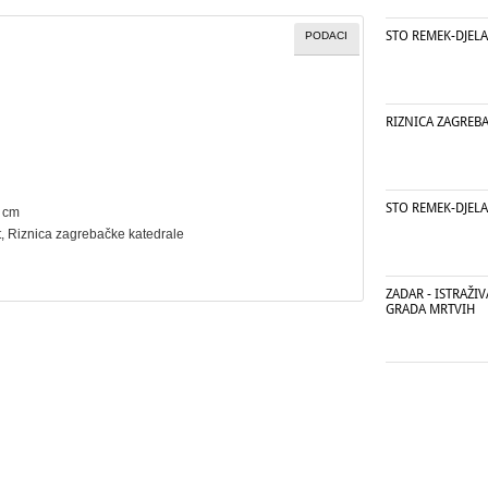
STO REMEK-DJELA
PODACI
RIZNICA ZAGREB
STO REMEK-DJELA
5 cm
t
, Riznica zagrebačke katedrale
ZADAR - ISTRAŽI
GRADA MRTVIH