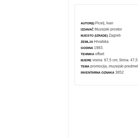
Picelj, Ivan
AUTOR(I)
Muzejski prostor
IZDAVAČ
Zagreb
MJESTO (IZRADE)
Hrvatska
ZEMLJA
1983.
GODINA
offset
TEHNIKA
visina: 67,5 cm; širina: 47,
MJERE
promocija
,
muzejski predme
TEMA
3852
INVENTARNA OZNAKA