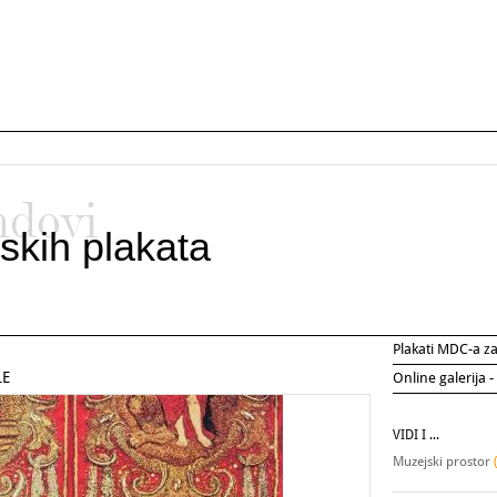
ndovi
skih plakata
Plakati MDC-a 
LE
Online galerija -
VIDI I ...
Muzejski prostor