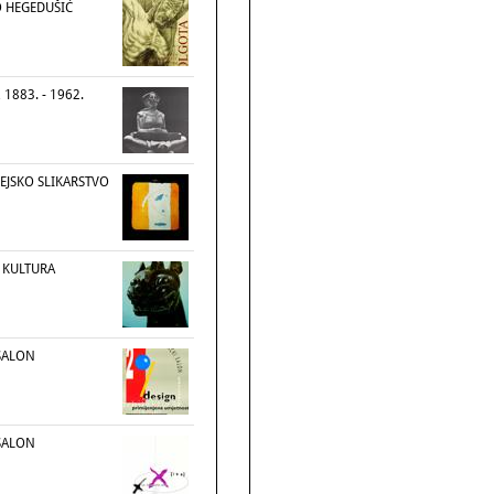
O HEGEDUŠIĆ
1883. - 1962.
JSKO SLIKARSTVO
 KULTURA
 SALON
 SALON