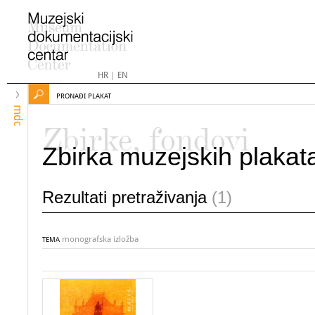
HR
|
EN
PRONAĐI PLAKAT
mdc
Zbirke, fondovi
Zbirka muzejskih plakat
Rezultati pretraživanja
(1)
monografska izložba
TEMA