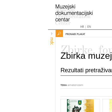
HR
|
EN
PRONAĐI PLAKAT
mdc
Zbirke, fo
Zbirka muzej
Rezultati pretraživ
amaterizam
TEMA