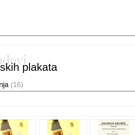
ndovi
skih plakata
anja
(16)