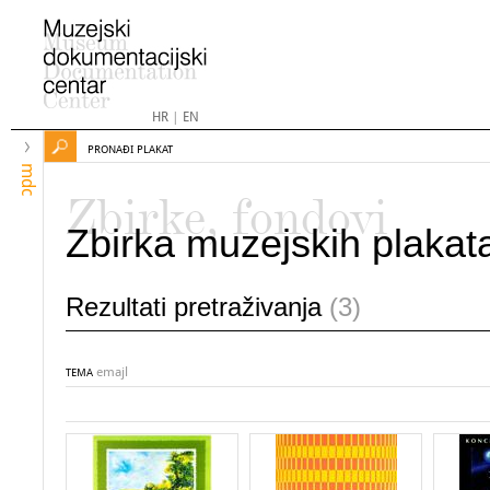
HR
|
EN
PRONAĐI PLAKAT
mdc
Zbirke, fondovi
Zbirka muzejskih plakat
Rezultati pretraživanja
(3)
emajl
TEMA