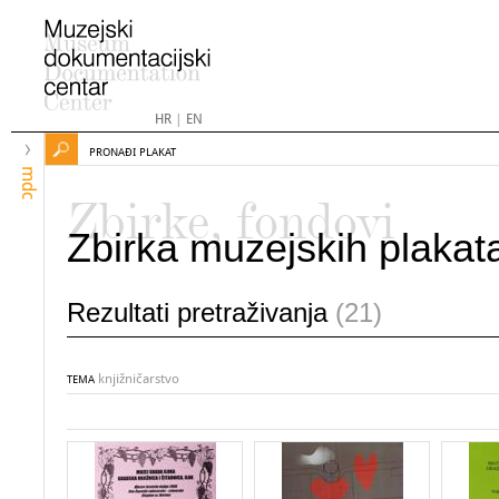
HR
|
EN
PRONAĐI PLAKAT
mdc
Zbirke, fondovi
Zbirka muzejskih plakat
Rezultati pretraživanja
(21)
knjižničarstvo
TEMA