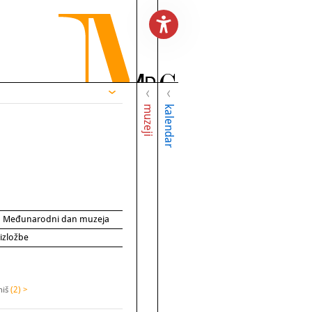
muzeji
kalendar
za Međunarodni dan muzeja
 izložbe
niš
(2) >