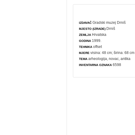
Gradski muzej Drniš
IZDAVAČ
Drniš
MJESTO (IZRADE)
Hrvatska
ZEMLJA
1999.
GODINA
offset
TEHNIKA
visina: 48 cm; širina: 68 cm
MJERE
arheologija
,
novac
, antika
TEMA
6598
INVENTARNA OZNAKA