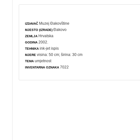
Muzej Đakovštine
IZDAVAČ
Đakovo
MJESTO (IZRADE)
Hrvatska
ZEMLJA
2002.
GODINA
ink-jet ispis
TEHNIKA
visina: 50 cm; širina: 30 cm
MJERE
umjetnost
TEMA
7022
INVENTARNA OZNAKA