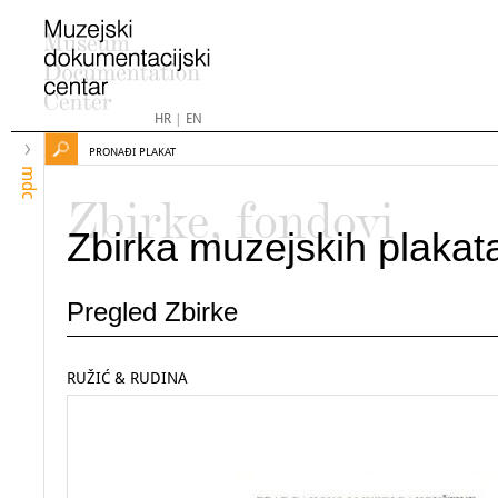
HR
|
EN
PRONAĐI PLAKAT
mdc
Zbirke, fondovi
Zbirka muzejskih plakat
Pregled Zbirke
RUŽIĆ & RUDINA