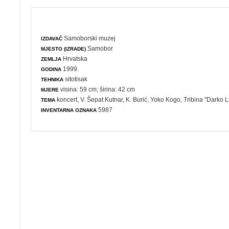
Samoborski muzej
IZDAVAČ
Samobor
MJESTO (IZRADE)
Hrvatska
ZEMLJA
1999.
GODINA
sitotisak
TEHNIKA
visina: 59 cm; širina: 42 cm
MJERE
koncert
, V. Šepat Kutnar, K. Burić, Yoko Kogo, Tribina "Darko L
TEMA
5987
INVENTARNA OZNAKA