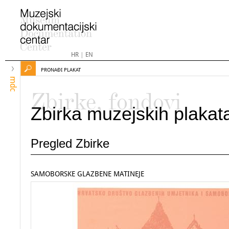
HR
|
EN
PRONAĐI PLAKAT
mdc
Zbirke, fondovi
Zbirka muzejskih plakat
Pregled Zbirke
SAMOBORSKE GLAZBENE MATINEJE