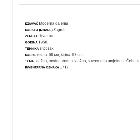
Moderna galerija
IZDAVAČ
Zagreb
MJESTO (IZRADE)
Hrvatska
ZEMLJA
1958.
GODINA
sitotisak
TEHNIKA
visina: 68 cm; širina: 97 cm
MJERE
izložba
,
međunarodna izložba
,
suvremena umjetnost
, Čehosl
TEMA
1717
INVENTARNA OZNAKA