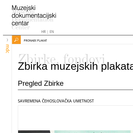
HR
|
EN
PRONAĐI PLAKAT
mdc
Zbirke, fondovi
Zbirka muzejskih plakat
Pregled Zbirke
SAVREMENA ČEHOSLOVAČKA UMETNOST