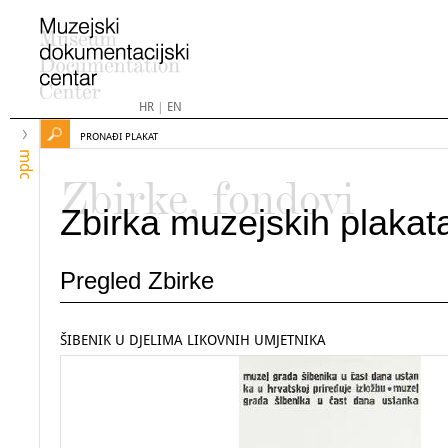
HR
|
EN
PRONAĐI PLAKAT
mdc
Zbirke, fondovi
Zbirka muzejskih plakat
Pregled Zbirke
ŠIBENIK U DJELIMA LIKOVNIH UMJETNIKA