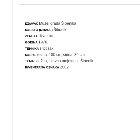
Muzej grada Šibenika
IZDAVAČ
Šibenik
MJESTO (IZRADE)
Hrvatska
ZEMLJA
1976.
GODINA
sitotisak
TEHNIKA
visina: 100 cm; širina: 34 cm
MJERE
izložba
,
likovna umjetnost
, Šibenik
TEMA
2002
INVENTARNA OZNAKA