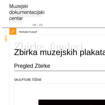
HR
|
EN
PRONAĐI PLAKAT
mdc
Zbirke, fondovi
Zbirka muzejskih plakat
Pregled Zbirke
SKULPTURE TIŠINE