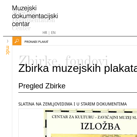
HR
|
EN
PRONAĐI PLAKAT
mdc
Zbirke, fondovi
Zbirka muzejskih plakat
Pregled Zbirke
SLATINA NA ZEMLJOVIDIMA I U STARIM DOKUMENTIMA