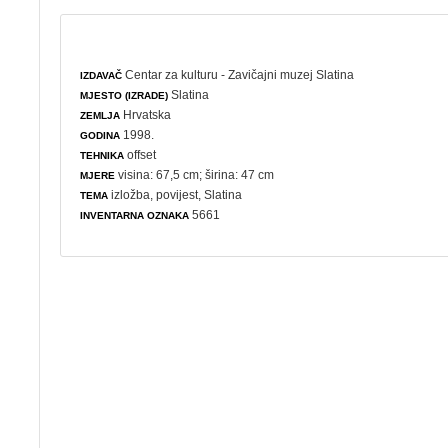
Centar za kulturu - Zavičajni muzej Slatina
IZDAVAČ
Slatina
MJESTO (IZRADE)
Hrvatska
ZEMLJA
1998.
GODINA
offset
TEHNIKA
visina: 67,5 cm; širina: 47 cm
MJERE
izložba
,
povijest
, Slatina
TEMA
5661
INVENTARNA OZNAKA