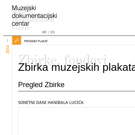
HR
|
EN
PRONAĐI PLAKAT
mdc
Zbirke, fondovi
Zbirka muzejskih plakat
Pregled Zbirke
SONETNI DANI HANIBALA LUCIĆA