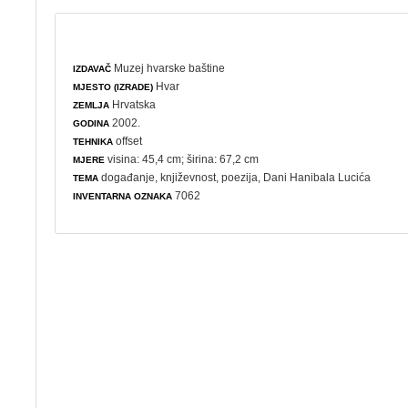
Muzej hvarske baštine
IZDAVAČ
Hvar
MJESTO (IZRADE)
Hrvatska
ZEMLJA
2002.
GODINA
offset
TEHNIKA
visina: 45,4 cm; širina: 67,2 cm
MJERE
događanje
,
književnost
,
poezija
,
Dani Hanibala Lucića
TEMA
7062
INVENTARNA OZNAKA