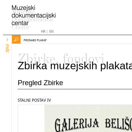
HR
|
EN
PRONAĐI PLAKAT
mdc
Zbirke, fondovi
Zbirka muzejskih plakat
Pregled Zbirke
STALNI POSTAV IV