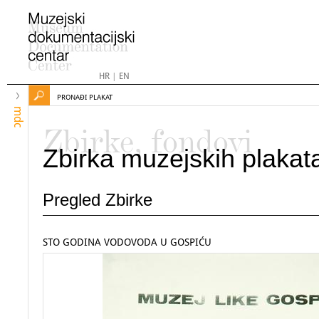
HR
|
EN
PRONAĐI PLAKAT
mdc
Zbirke, fondovi
Zbirka muzejskih plakat
Pregled Zbirke
STO GODINA VODOVODA U GOSPIĆU