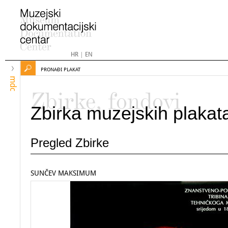
HR
|
EN
PRONAĐI PLAKAT
mdc
Zbirke, fondovi
Zbirka muzejskih plakat
Pregled Zbirke
SUNČEV MAKSIMUM