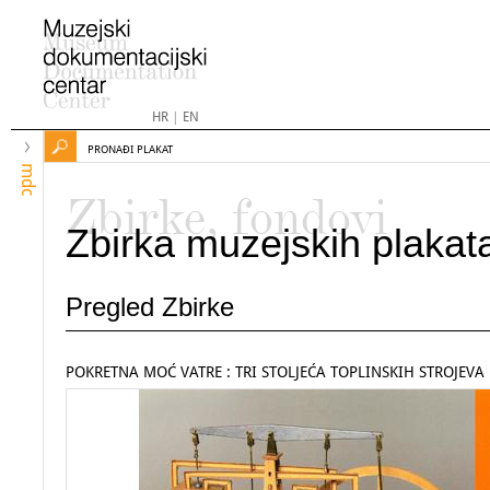
HR
|
EN
PRONAĐI PLAKAT
mdc
Zbirke, fondovi
Zbirka muzejskih plakat
Pregled Zbirke
POKRETNA MOĆ VATRE : TRI STOLJEĆA TOPLINSKIH STROJEVA