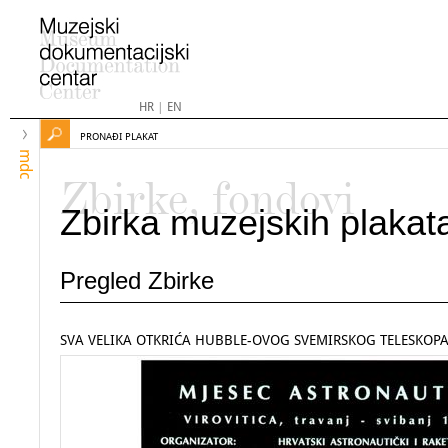
HR
|
EN
PRONAĐI PLAKAT
mdc
Zbirke, fondovi
Zbirka muzejskih plakat
Pregled Zbirke
SVA VELIKA OTKRIĆA HUBBLE-OVOG SVEMIRSKOG TELESKOP