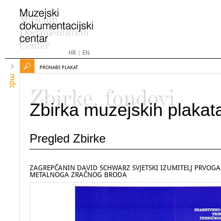
HR
|
EN
PRONAĐI PLAKAT
mdc
Zbirke, fondovi
Zbirka muzejskih plakat
Pregled Zbirke
ZAGREPČANIN DAVID SCHWARZ SVJETSKI IZUMITELJ PRVOG
METALNOGA ZRAČNOG BRODA