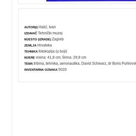
Halić, Ivan
AUTOR(I)
Tehnički muzej
IZDAVAČ
Zagreb
MJESTO (IZRADE)
Hrvatska
ZEMLJA
fotokopija (u boji)
TEHNIKA
visina: 41,8 cm; širina: 29,8 cm
MJERE
tribina
,
tehnika
,
aeronautika
, David Schwarz, dr Boris Puhlovs
TEMA
5020
INVENTARNA OZNAKA