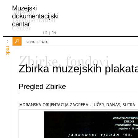
HR
|
EN
PRONAĐI PLAKAT
mdc
Zbirke, fondovi
Zbirka muzejskih plakat
Pregled Zbirke
JADRANSKA ORIJENTACIJA ZAGREBA - JUČER, DANAS, SUTRA