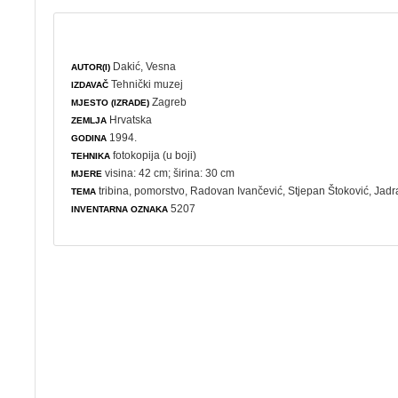
Dakić, Vesna
AUTOR(I)
Tehnički muzej
IZDAVAČ
Zagreb
MJESTO (IZRADE)
Hrvatska
ZEMLJA
1994.
GODINA
fotokopija (u boji)
TEHNIKA
visina: 42 cm; širina: 30 cm
MJERE
tribina
,
pomorstvo
, Radovan Ivančević, Stjepan Štoković, Jad
TEMA
5207
INVENTARNA OZNAKA