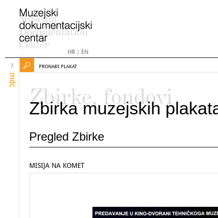
HR
|
EN
PRONAĐI PLAKAT
mdc
Zbirke, fondovi
Zbirka muzejskih plakat
Pregled Zbirke
MISIJA NA KOMET